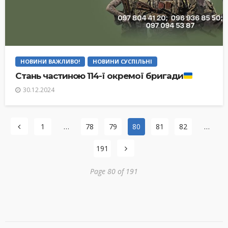
НОВИНИ ВАЖЛИВО!
НОВИНИ СУСПІЛЬНІ
Стань частиною 114-ї окремої бригади
30.12.2024
1
…
78
79
80
81
82
…
191
Page 80 of 191