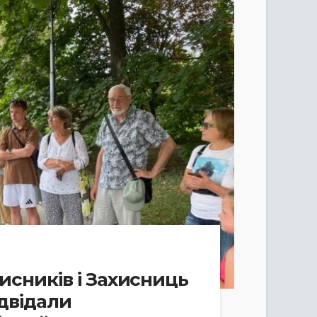
исників і Захисниць
двідали