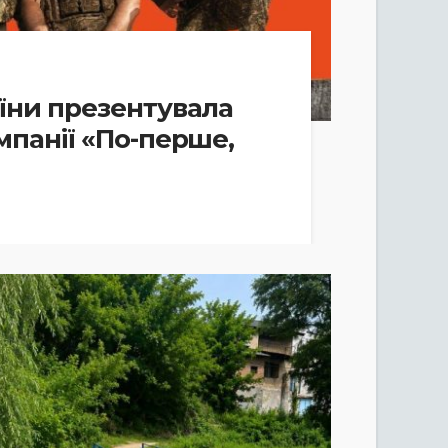
аїни презентувала
мпанії «По-перше,