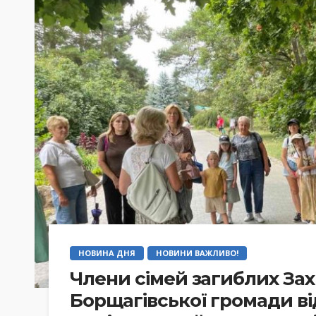
НОВИНА ДНЯ
НОВИНИ ВАЖЛИВО!
Члени сімей загиблих Зах
Борщагівської громади ві