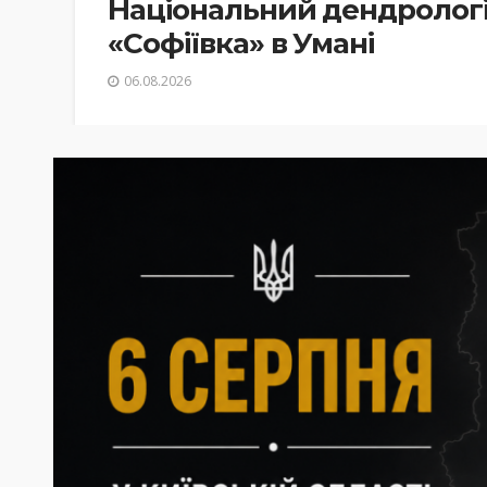
Національний дендролог
«Софіївка» в Умані
06.08.2026