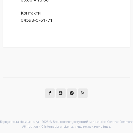
Контакти:
04598-5-61-71
Борщагівська сільська рада - 2023 © Весь контент доступний за ліцензією Creative Commons
Attribution 4.0 International License, якщо не зазначено інше.