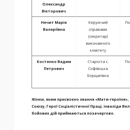
Олександр
Вікторович
Нечит Марія
Керуючий
По
Валеріївна
справами
(секретар)
виконавчого
комітету
Костенко Вадим
Староста с.
По
Петрович
Софіївська
Борщагівка
Жінки, яким присвоєно звання «Мати-героїня», 
Союзу, Герої Соціалістичної Праці, інваліди Ве
бойових дій приймаються позачергово.