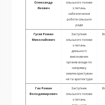
Олександр
сільського голови
Якович
з питань
забезпечення
роботи сільської
ради
Гусєв Роман
Заступник
В
Миколайович
сільського голови
з питань
діяльності
виконавчих
органів влади по
напрямку
землекористуван
ня та архітектури
Гах Роман
Заступник
В
Володимирович
сільського голови
з питань