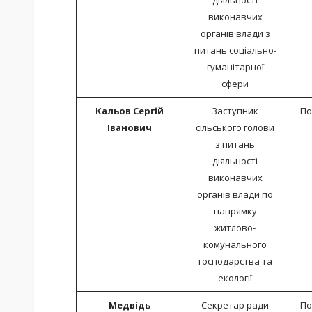
діяльності
виконавчих
органів влади з
питань соціально-
гуманітарної
сфери
Кальов Сергій
Заступник
По
Іванович
сільського голови
з питань
діяльності
виконавчих
органів влади по
напрямку
житлово-
комунального
господарства та
екології
Медвідь
Секретар ради
По