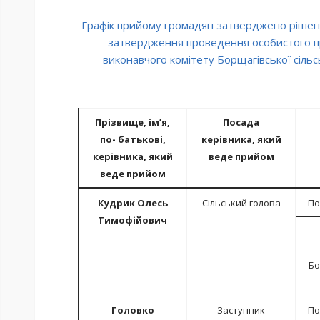
Графік прийому громадян затверджено рішен
затвердження проведення особистого п
виконавчого комітету Борщагівської сільсь
Прізвище, ім’я,
Посада
по- батькові,
керівника, який
керівника, який
веде прийом
веде прийом
Кудрик Олесь
Сільський голова
По
Тимофійович
Бо
Головко
Заступник
По