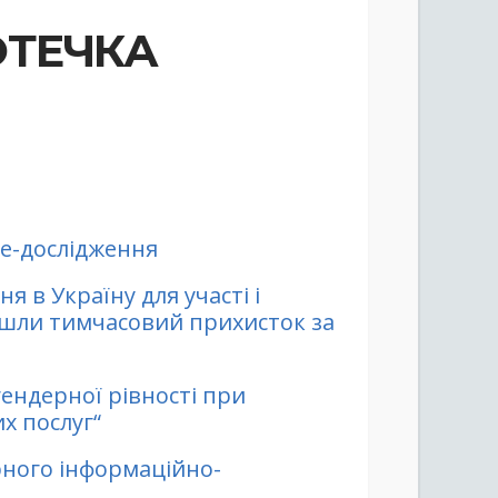
ОТЕЧКА
не-дослідження
 в Україну для участі і
айшли тимчасовий прихисток за
гендерної рівності при
х послуг“
рного інформаційно-