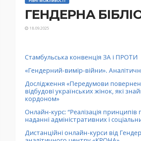
РІВНІ МОЖЛИВОСТІ
ГЕНДЕРНА БІБЛІ
18.09.2025
Стамбульська конвенція ЗА і ПРОТИ
«Гендерний-вимір-війни». Аналітич
Дослідження «Передумови повернення
відбудові українських жінок, які зн
кордоном»
Онлайн-курс: “Реалізація принципів 
наданні адміністративних і соціальни
Дистанційні онлайн-курси від Генде
аналітичного центру «КРОНА»