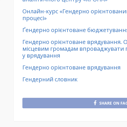
Онлайн-курс «Гендерно орієнтовани
процесі»
Ґендерно орієнтоване бюджетування
Гендерно орієнтоване врядування. О
місцевим громадам впроваджувати г
у врядування
Гендерно орієнтоване врядування
Гендерний словник
SHARE ON FA