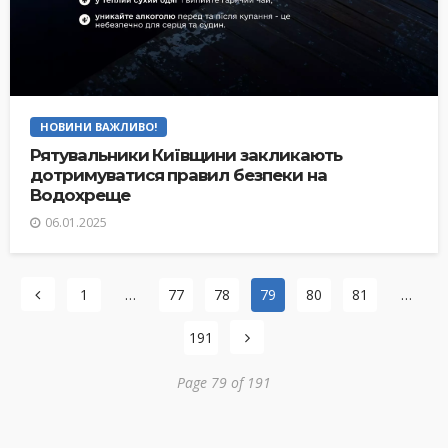
НОВИНИ ВАЖЛИВО!
Рятувальники Київщини закликають
дотримуватися правил безпеки на
Водохреще
06.01.2025
1
…
77
78
79
80
81
…
191
Page 79 of 191