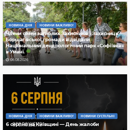
НОВИНА ДНЯ
НОВИНИ ВАЖЛИВО!
Члени сімей загиблих Захисників і Захисниць
Борщагівської громади відвідали
Національний дендрологічний парк «Софіївка»
в Умані.
06.08.2026
НОВИНА ДНЯ
НОВИНИ ВАЖЛИВО!
НОВИНИ СУСПІЛЬНІ
6 серпня на Київщині — День жалоби