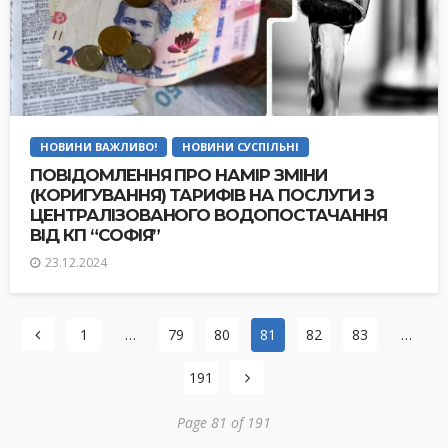
НОВИНИ ВАЖЛИВО!
НОВИНИ СУСПІЛЬНІ
ПОВІДОМЛЕННЯ ПРО НАМІР ЗМІНИ
(КОРИГУВАННЯ) ТАРИФІВ НА ПОСЛУГИ З
ЦЕНТРАЛІЗОВАНОГО ВОДОПОСТАЧАННЯ
ВІД КП “СОФІЯ”
23.12.2024
1
…
79
80
81
82
83
…
191
Page 81 of 191