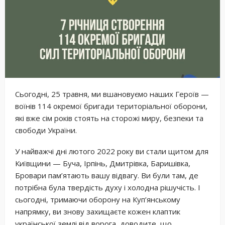
Сьогодні, 25 травня, ми вшановуємо наших Героїв —
воїнів 114 окремої бригади територіальної оборони,
які вже сім років стоять на сторожі миру, безпеки та
свободи України.
У найважчі дні лютого 2022 року ви стали щитом для
Київщини — Буча, Ірпінь, Дмитрівка, Баришівка,
Бровари пам’ятають вашу відвагу. Ви були там, де
потрібна була твердість духу і холодна рішучість. І
сьогодні, тримаючи оборону на Куп’янському
напрямку, ви знову захищаєте кожен клаптик
української землі від ворога, доводите, що