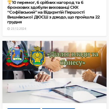
10 перемог, 6 срібних нагород та 6
бронзових здобули вихованці СКК
“Софіївський” на Відкритій Першості
Вишнівської ДЮСШ з дзюдо, що пройшла 22
грудня
23.12.2024