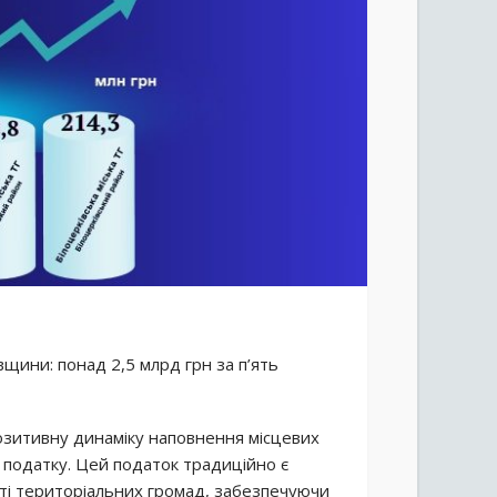
щини: понад 2,5 млрд грн за п’ять
 позитивну динаміку наповнення місцевих
 податку. Цей податок традиційно є
ті територіальних громад, забезпечуючи