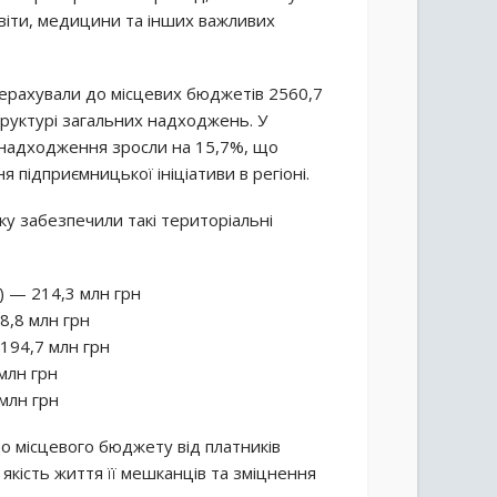
світи, медицини та інших важливих
рерахували до місцевих бюджетів 2560,7
труктурі загальних надходжень. У
, надходження зросли на 15,7%, що
я підприємницької ініціативи в регіоні.
у забезпечили такі територіальні
) — 214,3 млн грн
8,8 млн грн
194,7 млн грн
млн грн
млн грн
о місцевого бюджету від платників
якість життя її мешканців та зміцнення