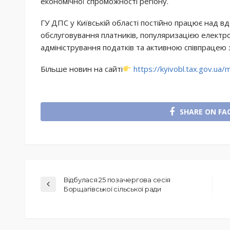
економічної спроможності регіону.
ГУ ДПС у Київській області постійно працює над в
обслуговування платників, популяризацією електро
адміністрування податків та активною співпрацею
Більше новин на сайті
https://kyivobl.tax.gov.ua
SHARE ON FA
Відбулася 25 позачергова сесія
Борщагівської сільської ради