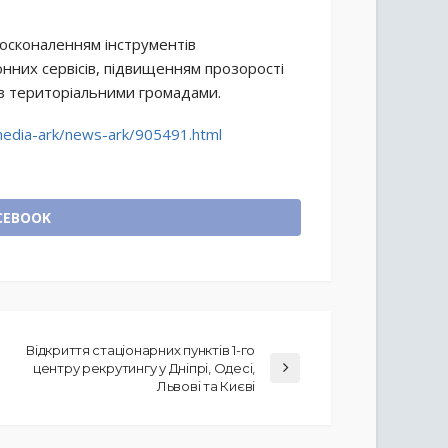
досконаленням інструментів
нних сервісів, підвищенням прозорості
 з територіальними громадами.
/media-ark/news-ark/905491.html
CEBOOK
Відкриття стаціонарних пунктів 1-го
центру рекрутингу у Дніпрі, Одесі,
Львові та Києві