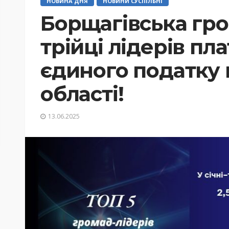
НОВИНА ДНЯ
НОВИНИ СУСПІЛЬНІ
Борщагівська гр
трійці лідерів пл
єдиного податку 
області!
13.06.2025