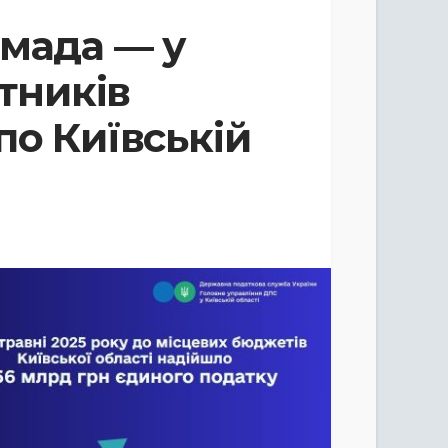
омада — у
атників
по Київській