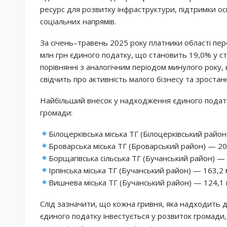
ресурс для розвитку інфраструктури, підтримки о
соціальних напрямів.
За січень–травень 2025 року платники області пе
млн грн єдиного податку, що становить 19,0% у с
порівнянні з аналогічним періодом минулого року
свідчить про активність малого бізнесу та зростанн
Найбільший внесок у надходження єдиного податк
громади:
Білоцерківська міська ТГ (Білоцерківський район
Броварська міська ТГ (Броварський район) — 20
Борщагівська сільська ТГ (Бучанський район) — 
Ірпінська міська ТГ (Бучанський район) — 163,2 
Вишнева міська ТГ (Бучанський район) — 124,1 
Слід зазначити, що кожна гривня, яка надходить д
єдиного податку інвестується у розвиток громади, 