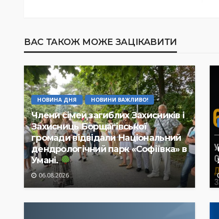
ВАС ТАКОЖ МОЖЕ ЗАЦІКАВИТИ
НОВИНА ДНЯ
НОВИНИ ВАЖЛИВО!
Члени сімей загиблих Захисників і
Захисниць Борщагівської
громади відвідали Національний
дендрологічний парк «Софіївка» в
Умані.
06.08.2026