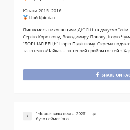
Юнаки 2015–2016:
Цой Крістіан
Пишаємось вихованцями ДЮСШ та дякуємо їхнім тр
Сергію Короткову, Володимиру Попову, Ігорю Чу
“БОРЩАГІВЕЦЬ” Ігорю Підкіпному. Окрема подяка:
та готелю «Чайка» – за теплий прийом гостей з Ха
SHARE ON FA
“Моршинська весна–2025” — це
було неймовірно!