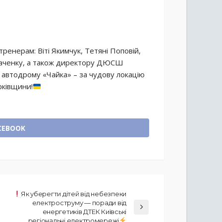
енерам: Віті Якимчук, Тетяні Поповій,
маченку, а також директору ДЮСШ
 автодрому «Чайка» – за чудову локацію
рківщини!
CEBOOK
Як уберегти дітей від небезпеки
електроструму — поради від
енергетиків ДТЕК Київські
регіональні електромережі