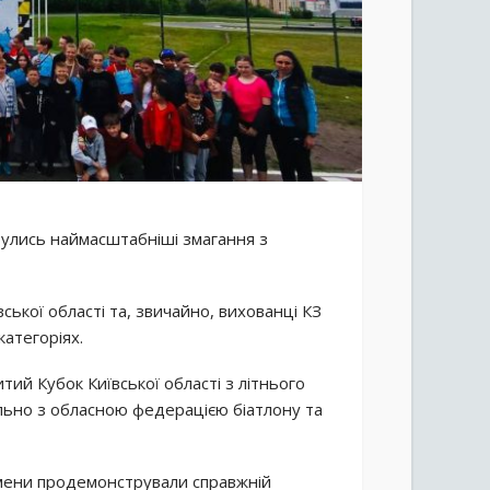
булись наймасштабніші змагання з
вської області та, звичайно, вихованці КЗ
атегоріях.
тий Кубок Київської області з літнього
пільно з обласною федерацією біатлону та
смени продемонстрували справжній