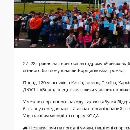
27–28 травня на території автодрому «Чайка» від
літнього біатлону в нашій Борщагівській громаді!
Понад 120 учасників з Києва, Ірпеня, Тетіїва, Харкі
ДЮСШ «Борщагівець» змагалися у різних вікових к
У межах спортивного заходу також відбувся Відкри
біатлону серед юнаків та дівчат, організований с
Управлінням молоді та спорту КОДА.
🌧 Незважаючи на погодні умови, наші юні спорт