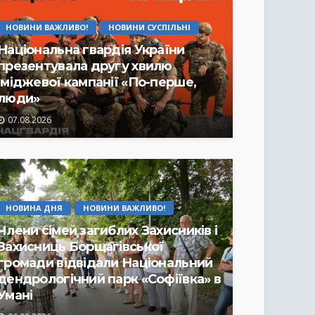
НОВИНИ ВАЖЛИВО!
НОВИНИ СУСПІЛЬНІ
Національна гвардія України
презентувала другу хвилю
іміджевої кампанії «По-перше,
люди»
07.08.2026
НОВИНА ДНЯ
НОВИНИ ВАЖЛИВО!
Члени сімей загиблих Захисників і
Захисниць Борщагівської
громади відвідали Національний
дендрологічний парк «Софіївка» в
Умані