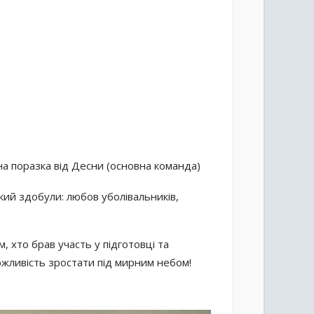
на поразка від Десни (основна команда)
кий здобули: любов уболівальників,
, хто брав участь у підготовці та
ожливість зростати під мирним небом!