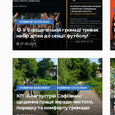
НОВИНИ СУСПІЛЬНІ
У Борщагівській громаді триває
набір дітей до секції футболу!
07.08.2026
НОВИНИ ВАЖЛИВО!
НОВИНИ СУСПІЛЬНІ
КП «Благоустрій Софіївки»:
щоденна праця заради чистоти,
порядку та комфорту громади