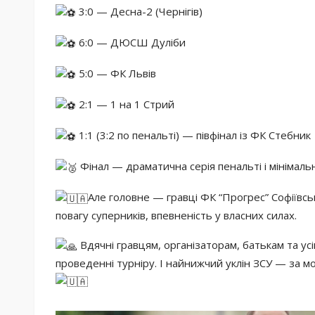
3:0 — Десна-2 (Чернігів)
6:0 — ДЮСШ Дуліби
5:0 — ФК Львів
2:1 — 1 на 1 Стрий
1:1 (3:2 по пенальті) — півфінал із ФК Стебник
Фінал — драматична серія пенальті і мінімаль
Але головне — гравці ФК “Прогрес” Софіївсь
повагу суперників, впевненість у власних силах.
Вдячні гравцям, організаторам, батькам та усім
проведенні турніру. І найнижчий уклін ЗСУ — за м