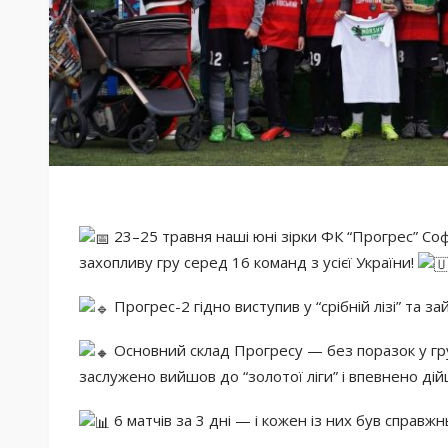
2
3–25 травня наші юні зірки ФК “Прогрес” Соф
захопливу гру серед 16 команд з усієї України!
Прогрес-2 гідно виступив у “срібній лізі” та з
Основний склад Прогресу — без поразок у гр
заслужено вийшов до “золотої ліги” і впевнено ді
6 матчів за 3 дні — і кожен із них був справж