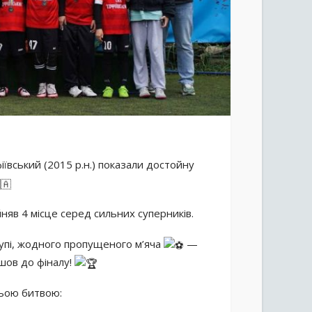
іївський (2015 р.н.) показали достойну
айняв 4 місце серед сильних суперників.
упі, жодного пропущеного м’яча
—
йшов до фіналу!
ньою битвою: