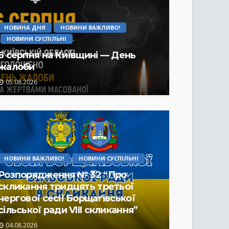
НОВИНА ДНЯ
НОВИНИ ВАЖЛИВО!
НОВИНИ СУСПІЛЬНІ
6 серпня на Київщині — День
жалоби
05.08.2026
НОВИНИ ВАЖЛИВО!
НОВИНИ СУСПІЛЬНІ
Розпорядження № 32 “Про
скликання тридцять третьої
чергової сесії Борщагівської
сільської ради VIII скликання”
04.08.2026