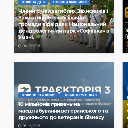
НОВИНА ДНЯ
НОВИНИ ВАЖЛИВО!
Члени сімей загиблих Захисників і
Захисниць Борщагівської
громади відвідали Національний
дендрологічний парк «Софіївка» в
Умані.
06.08.2026
НОВИНИ ВАЖЛИВО!
НОВИНИ СУСПІЛЬНІ
10 мільйонів гривень на
масштабування ветеранського та
дружнього до ветеранів бізнесу
05.08.2026