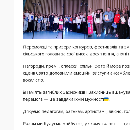
Переможці та призери конкурсів, фестивалів та з
сільського голови за свої високі досягнення, а їхн
Нагороди, премії, оплески, спільні фото й море по
сцені! Свято доповнили емоційні виступи ансамблів,
вокалістів.
🕯Пам’ять загиблих Захисників і Захисниць вшану
перемога — це завдяки їхній мужності
.
Дякуємо педагогам, батькам, артистам і, звісно, 
Разом ми будуємо майбутнє, у якому талант — це 