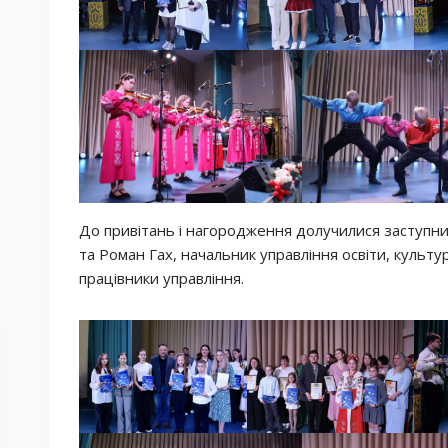
До привітань і нагородження долучилися заступни
та Роман Гах, начальник управління освіти, культу
працівники управління.