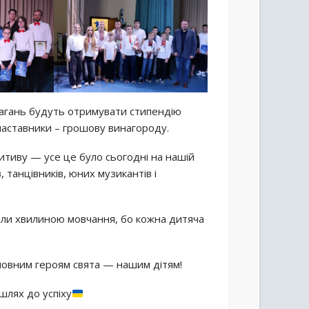
магань будуть отримувати стипендію
і наставники – грошову винагороду.
зитиву — усе це було сьогодні на нашій
 танцівників, юних музикантів і
вали хвилиною мовчання, бо кожна дитяча
головним героям свята — нашим дітям!
шлях до успіху