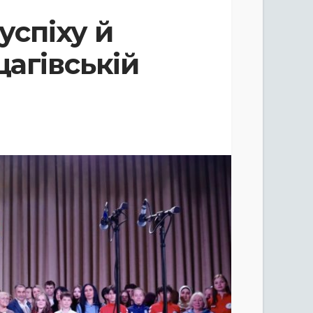
успіху й
агівській