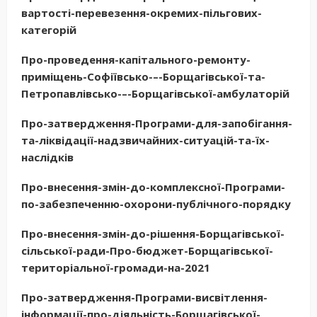
вартості-перевезення-окремих-пільгових-
категорій
Про-проведення-капітального-ремонту-
приміщень-Софіївсько-–-Борщагівської-та-
Петропавлівсько-–-Борщагівської-амбулаторій
Про-затвердження-Програми-для-запобігання-
та-ліквідації-надзвичайних-ситуацій-та-їх-
наслідків
Про-внесення-змін-до-комплексної-Програми-
по-забезпеченню-охорони-публічного-порядку
Про-внесення-змін-до-рішення-Борщагівської-
сільської-ради-Про-бюджет-Борщагівської-
територіальної-громади-на-2021
Про-затвердження-Програми-висвітлення-
інформації-про-діяльність-Борщагівської-