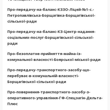
Про-передачу-на-баланс-КЗЗО-Ліцей-№1-с.-
Петропавлівська-Борщагівка-Борщагівської-
сільської-ради
Про-передачу-на-баланс-КЗ-Центр-надання-
соціальних-послуг-Борщагівської-сільської-
ради
Про-безоплатне-прийняття-майна-із-
комунальної-власності-Боярської-міської-ради
Про-передачу-транспортного-засобу-що-
перебуває-в-комунальній-власності-
Борщагівської-сільської-ради
Про-повернення-транспортного-засобу-з-
оперативного-управління-ГФ-Спецзагін-Дельта-
Плюс