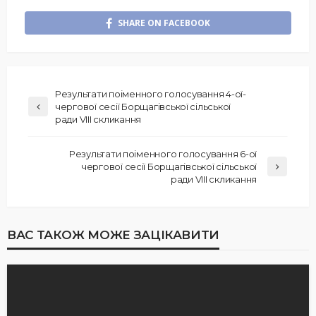
SHARE ON FACEBOOK
Результати поіменного голосування 4-ої-
чергової сесії Борщагівської сільської
ради VIII скликання
Результати поіменного голосування 6-ої
чергової сесії Борщагівської сільської
ради VIII скликання
ВАС ТАКОЖ МОЖЕ ЗАЦІКАВИТИ