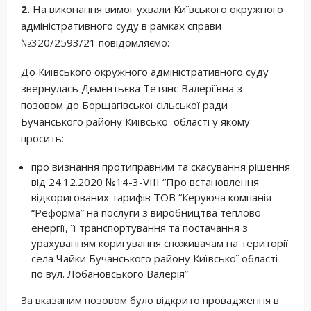
2.
На виконання вимог ухвали Київського окружного
адміністративного суду в рамках справи
№320/2593/21 повідомляємо:
До Київського окружного адміністративного суду
звернулась Дємєнтьєва Тетянс Валеріївна з
позовом до Борщагівської сільської ради
Бучанського району Київської області у якому
просить:
про визнання протиправним та скасування рішення
від 24.12.2020 №14-3-VІІІ “Про встановлення
відкоригованих тарифів ТОВ “Керуюча компанія
“Реформа” на послуги з виробництва теплової
енергії, її транспортування та постачання з
урахуванням коригування споживачам на території
села Чайки Бучанського району Київської області
по вул. Лобановського Валерія”
За вказаним позовом було відкрито провадження в