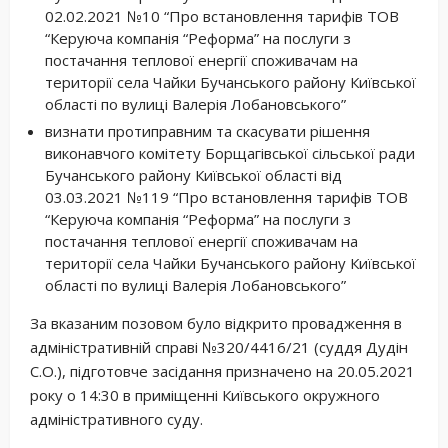
02.02.2021 №10 “Про встановлення тарифів ТОВ
“Керуюча компанія “Реформа” на послуги з
постачання теплової енергії споживачам на
території села Чайки Бучанського району Київської
області по вулиці Валерія Лобановського”
визнати протиправним та скасувати рішення
виконавчого комітету Борщагівської сільської ради
Бучанського району Київської області від
03.03.2021 №119 “Про встановлення тарифів ТОВ
“Керуюча компанія “Реформа” на послуги з
постачання теплової енергії споживачам на
території села Чайки Бучанського району Київської
області по вулиці Валерія Лобановського”
За вказаним позовом було відкрито провадження в
адміністративній справі №320/4416/21 (суддя Дудін
С.О.), підготовче засідання призначено на 20.05.2021
року о 14:30 в приміщенні Київського окружного
адміністративного суду.