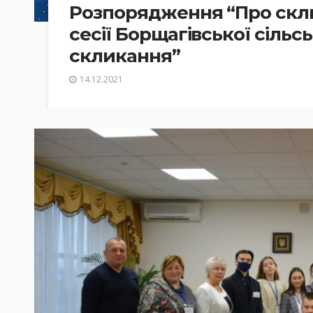
Розпорядження “Про скли
сесії Борщагівської сільсь
скликання”
14.12.2021