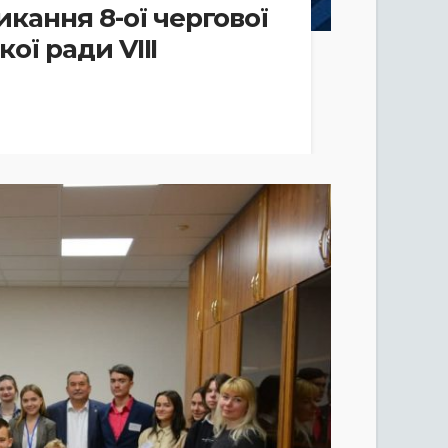
кання 8-ої чергової
кої ради VIІI