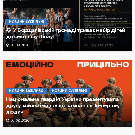
НОВИНИ СУСПІЛЬНІ
У Борщагівській громаді триває набір дітей
до секції футболу!
07.08.2026
НОВИНИ ВАЖЛИВО!
НОВИНИ СУСПІЛЬНІ
Національна гвардія України презентувала
другу хвилю іміджевої кампанії «По-перше,
люди»
07.08.2026