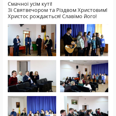
Смачної усім куті!
Зі Святвечором та Різдвом Христовим!
Христос рождається! Славімо його!