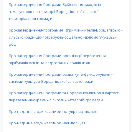
Про-затвердження-Програми-Здійснення-заходів-із-
землеустрою-на-території-Борщагівської-сільської-
територіальної-громади
Про-затвердження-програми-Підтримки-жителів-Борщагівської-
сільської-ради-що-потребують-соціальної-допомоги-у-2022-
році
Про-затвердження-Програми-організації-перевезення-
здобувачів-освіти-та-педагогічних-працівників
Про-затвердження-Програми-розвитку-та-функціонування-
системи-культури-Борщагівської-сільської-ради
Про-затвердження-Програми-та-Порядку-компенсації-вартості-
перевезення-окремих-пільгових-категорій-громадян
Про-надання-згоди-квартири-гол.упр.нац.-поліція
Про-надання-згоди-квартири-нац.-поліція1