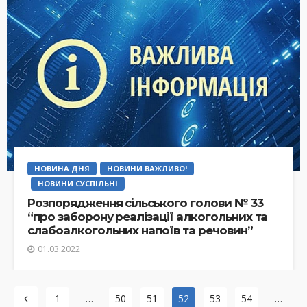
НОВИНА ДНЯ
НОВИНИ ВАЖЛИВО!
НОВИНИ СУСПІЛЬНІ
Розпорядження сільського голови № 33
“про заборону реалізації алкогольних та
слабоалкогольних напоїв та речовин”
01.03.2022
1
…
50
51
52
53
54
…