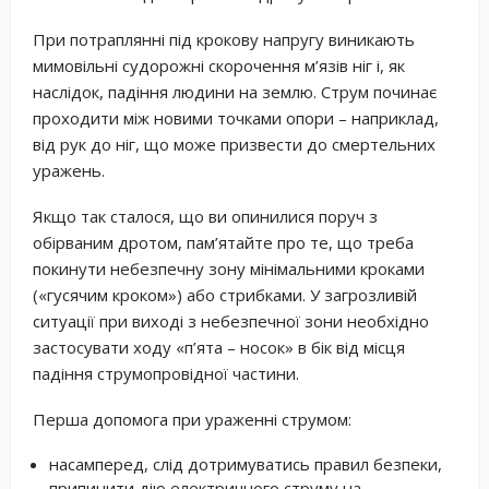
При потраплянні під крокову напругу виникають
мимовільні судорожні скорочення м’язів ніг і, як
наслідок, падіння людини на землю. Струм починає
проходити між новими точками опори – наприклад,
від рук до ніг, що може призвести до смертельних
уражень.
Якщо так сталося, що ви опинилися поруч з
обірваним дротом, пам’ятайте про те, що треба
покинути небезпечну зону мінімальними кроками
(«гусячим кроком») або стрибками. У загрозливій
ситуації при виході з небезпечної зони необхідно
застосувати ходу «п’ята – носок» в бік від місця
падіння струмопровідної частини.
Перша допомога при ураженні струмом:
насамперед, слід дотримуватись правил безпеки,
припинити дію електричного струму на