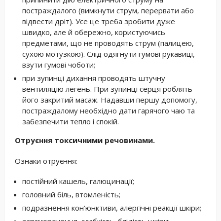
постраждалого (вимкнути струм, перервати або
відвести дріт). Усе це треба зробити дуже
швидко, але й обережно, користуючись
предметами, що не проводять струм (палицею,
сухою мотузкою). Слід одягнути гумові рукавиці,
взути гумові чоботи;
при зупинці дихання проводять штучну
вентиляцію легень. При зупинці серця роблять
його закритий масаж. Надавши першу допомогу,
постраждалому необхідно дати гарячого чаю та
забезпечити тепло і спокій.
Отруєння токсичними речовинами.
Ознаки отруєння:
постійний кашель, галюцинації;
головний біль, втомленість;
подразнення кон’юнктиви, алергічні реакції шкіри;
запаморочення, слабкість, блідість шкіри;