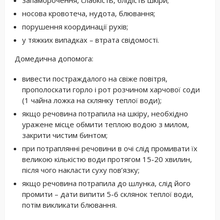
носова кровотеча, нудота, блювання;
порушення координації рухів;
у тяжких випадках – втрата свідомості.
Домедична допомога:
вивести постраждалого на свіже повітря,
прополоскати горло і рот розчином харчової соди
(1 чайна ложка на склянку теплої води);
якщо речовина потрапила на шкіру, необхідно
уражене місце обмити теплою водою з милом,
закрити чистим бинтом;
при потраплянні речовини в очі слід промивати їх
великою кількістю води протягом 15-20 хвилин,
після чого накласти суху пов’язку;
якщо речовина потрапила до шлунка, слід його
промити – дати випити 5-6 склянок теплої води,
потім викликати блювання.