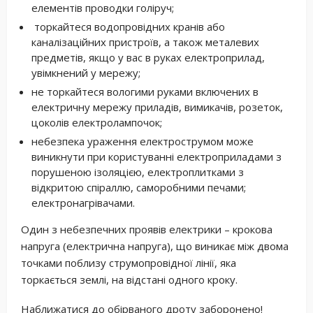
елементів проводки голіруч;
торкайтеся водопровідних кранів або
каналізаційних пристроїв, а також металевих
предметів, якщо у вас в руках електроприлад,
увімкнений у мережу;
не торкайтеся вологими руками включених в
електричну мережу приладів, вимикачів, розеток,
цоколів електролампочок;
небезпека ураження електрострумом може
виникнути при користуванні електроприладами з
порушеною ізоляцією, електроплитками з
відкритою спіраллю, саморобними печами;
електронагрівачами.
Один з небезпечних проявів електрики – крокова
напруга (електрична напруга), що виникає між двома
точками поблизу струмопровідної лінії, яка
торкається землі, на відстані одного кроку.
Наближатися до обірваного дроту заборонено!