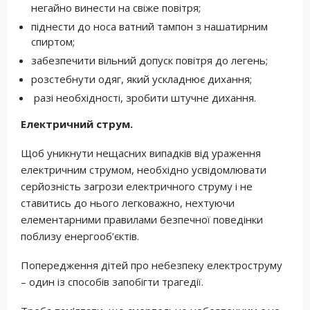
негайно винести на свіже повітря;
піднести до носа ватний тампон з нашатирним
спиртом;
забезпечити вільний допуск повітря до легень;
розстебнути одяг, який ускладнює дихання;
разі необхідності, зробити штучне дихання.
Електричний струм.
Щоб уникнути нещасних випадків від ураження
електричним струмом, необхідно усвідомлювати
серйозність загрози електричного струму і не
ставитись до нього легковажно, нехтуючи
елементарними правилами безпечної поведінки
поблизу енергооб’єктів.
Попередження дітей про небезпеку електроструму
– один із способів запобігти трагедії.