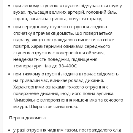
при легкому ступеню отруєння відчувається шум у
вухах, пульсація великих артерій, головний біль,
спрага, загальна тривога, почуття страху;
при середньому ступеню отруєння людина
спочатку втрачає свідомість, що повертається
відразу, якщо постраждалого винести на свіже
повітря. Характерними ознаками середнього
ступеня отруєння є почервоніння обличчя,
неадекватність поведінки, підвищення
температури тіла до 38-400С;
при тяжкому отруєнні людина втрачає свідомість
на тривалий час, виникає розлад дихання.
Характерними ознаками тяжкого отруєння є
поверхневе дихання, іноді його повна зупинка.
Мимовільне випорожнення кишечника та сечового
міхура. Шкіра стає синюшною.
Перша допомога:
у разі отруєння чадним газом, постраждалого слід