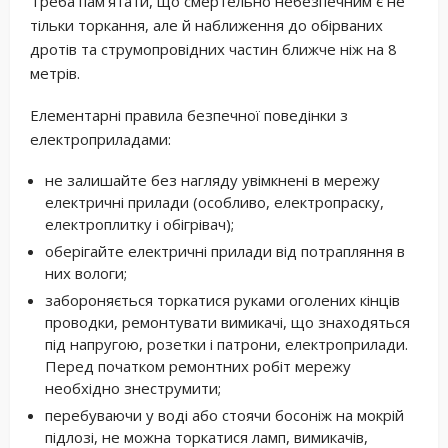
Треба пам’ятати, що смертельно небезпечним є не
тільки торкання, але й наближення до обірваних
дротів та струмопровідних частин ближче ніж на 8
метрів.
Елементарні правила безпечної поведінки з
електроприладами:
не залишайте без нагляду увімкнені в мережу
електричні прилади (особливо, електропраску,
електроплитку і обігрівач);
оберігайте електричні прилади від потрапляння в
них вологи;
забороняється торкатися руками оголених кінців
проводки, ремонтувати вимикачі, що знаходяться
під напругою, розетки і патрони, електроприлади.
Перед початком ремонтних робіт мережу
необхідно знеструмити;
перебуваючи у воді або стоячи босоніж на мокрій
підлозі, не можна торкатися ламп, вимикачів,