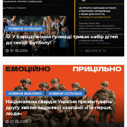
НОВИНИ СУСПІЛЬНІ
У Борщагівській громаді триває набір дітей
до секції футболу!
07.08.2026
НОВИНИ ВАЖЛИВО!
НОВИНИ СУСПІЛЬНІ
Національна гвардія України презентувала
другу хвилю іміджевої кампанії «По-перше,
люди»
07.08.2026