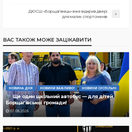
ДЮСШ «Борщагівець» вже відкрив двері
для малих спортсменів
ВАС ТАКОЖ МОЖЕ ЗАЦІКАВИТИ
НОВИНА ДНЯ
НОВИНИ ВАЖЛИВО!
НОВИНИ СУСПІЛЬНІ
Ще один шкільний автобус — для дітей
Борщагівської громади!
07.08.2026