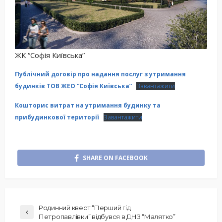
ЖК “Софія Київська”
Публічний договір про надання послуг з утримання
будинків ТОВ ЖЕО “Софія Київська”
Завантажити
Кошторис витрат на утримання будинку та
прибудинкової території
Завантажити
SHARE ON FACEBOOK
Родинний квест “Перший гід
Петропавлівки” відбувся в ДНЗ “Малятко”