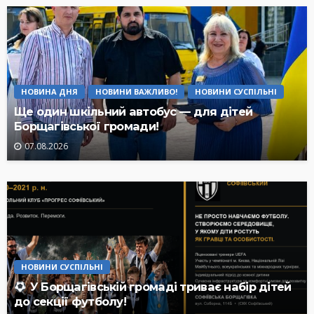
НОВИНА ДНЯ
НОВИНИ ВАЖЛИВО!
НОВИНИ СУСПІЛЬНІ
Ще один шкільний автобус — для дітей
Борщагівської громади!
07.08.2026
НОВИНИ СУСПІЛЬНІ
У Борщагівській громаді триває набір дітей
до секції футболу!