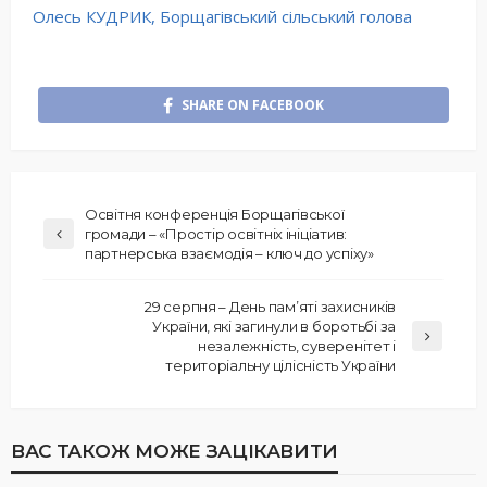
Олесь КУДРИК, Борщагівський сільський голова
SHARE ON FACEBOOK
Освітня конференція Борщагівської
громади – «Простір освітніх ініціатив:
партнерська взаємодія – ключ до успіху»
29 серпня – День пам’яті захисників
України, які загинули в боротьбі за
незалежність, суверенітет і
територіальну цілісність України
ВАС ТАКОЖ МОЖЕ ЗАЦІКАВИТИ