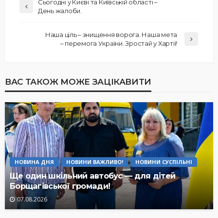
Сьогодні у Києві та Київській області –
День жалоби.
Наша ціль – знищення ворога. Наша мета
– перемога України. Зростай у Хартії!
ВАС ТАКОЖ МОЖЕ ЗАЦІКАВИТИ
НОВИНА ДНЯ
НОВИНИ ВАЖЛИВО!
НОВИНИ СУСПІЛЬНІ
Ще один шкільний автобус — для дітей
Борщагівської громади!
07.08.2026