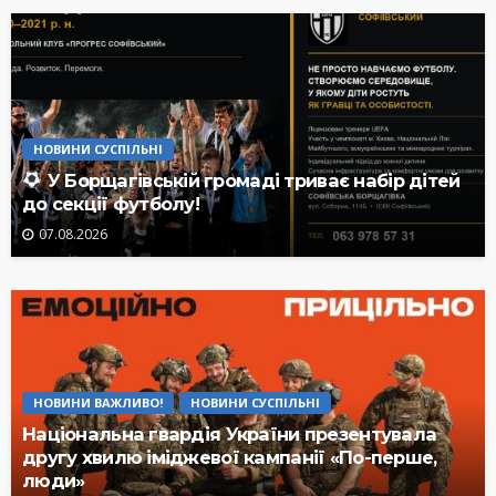
НОВИНИ СУСПІЛЬНІ
У Борщагівській громаді триває набір дітей
до секції футболу!
07.08.2026
НОВИНИ ВАЖЛИВО!
НОВИНИ СУСПІЛЬНІ
Національна гвардія України презентувала
другу хвилю іміджевої кампанії «По-перше,
люди»