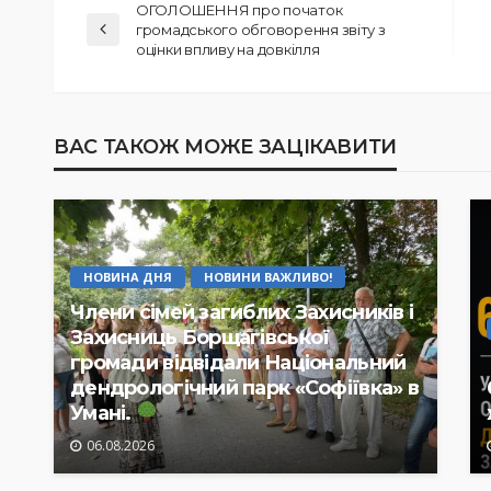
ОГОЛОШЕННЯ про початок
громадського обговорення звіту з
оцінки впливу на довкілля
ВАС ТАКОЖ МОЖЕ ЗАЦІКАВИТИ
НОВИНА ДНЯ
НОВИНИ ВАЖЛИВО!
Члени сімей загиблих Захисників і
Захисниць Борщагівської
громади відвідали Національний
дендрологічний парк «Софіївка» в
Умані.
06.08.2026