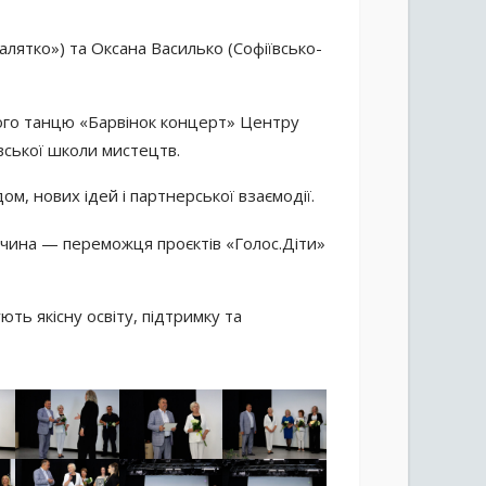
лятко») та Оксана Василько (Софіївсько-
ого танцю «Барвінок концерт» Центру
івської школи мистецтв.
м, нових ідей і партнерської взаємодії.
нчина — переможця проєктів «Голос.Діти»
ть якісну освіту, підтримку та