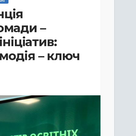
ЬНІ
нція
омади –
ініціатив:
модія – ключ