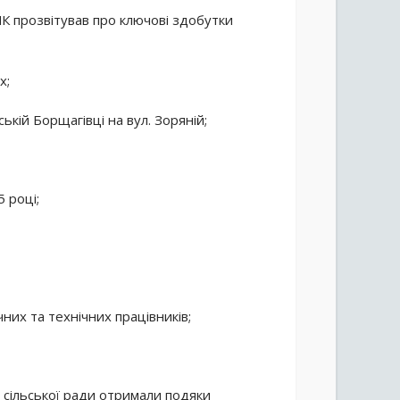
К прозвітував про ключові здобутки
х;
ькій Борщагівці на вул. Зоряній;
 році;
них та технічних працівників;
и сільської ради отримали подяки