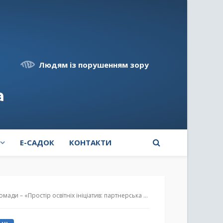
Людям із порушенням зору
а
E-САДОК
КОНТАКТИ
ір освітніх ініціатив: партнерська взаємодія – ключ до успіху»