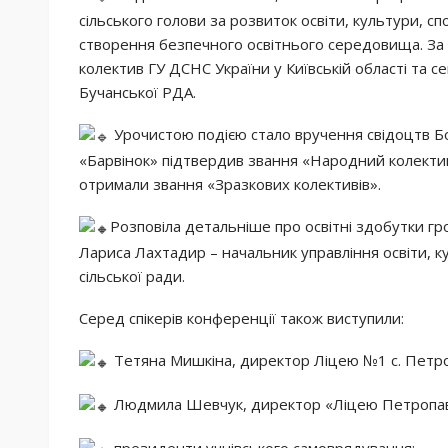
сільського голови за розвиток освіти, культури, с
створення безпечного освітнього середовища. За 
колектив ГУ ДСНС України у Київській області та с
Бучанської РДА.
Урочистою подією стало вручення свідоцтв Бо
«Барвінок» підтвердив звання «Народний колектив
отримали звання «Зразкових колективів».
Розповіла детальніше про освітні здобутки гр
Лариса Лахтадир – начальник управління освіти, к
сільської ради.
Серед спікерів конференції також виступили:
Тетяна Мишкіна, директор Ліцею №1 с. Петро
Людмила Шевчук, директор «Ліцею Петропав
президенти учнівського самоврядування;