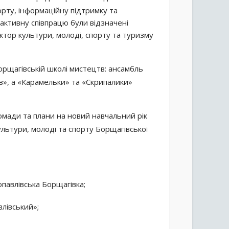
порту, інформаційну підтримку та
активну співпрацю були відзначені
ектор культури, молоді, спорту та туризму
рщагівській школі мистецтв: ансамбль
», а «Карамельки» та «Скрипалики»
омади та плани на новий навчальний рік
ультури, молоді та спорту Борщагівської
павлівська Борщагівка;
лівський»;