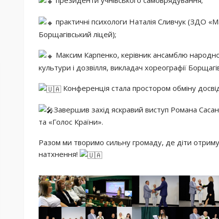
практичні психологи Наталія Сливчук (ЗДО «Ма
Борщагівський ліцей);
Максим Карпенко, керівник ансамблю народн
культури і дозвілля, викладач хореографії Борщаг
Конференція стала простором обміну досвідо
Завершив захід яскравий виступ Романа Саса
та «Голос Країни».
Разом ми творимо сильну громаду, де діти отримую
натхнення!