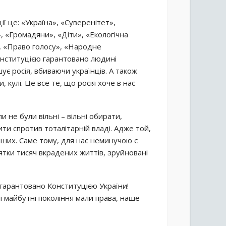
ії це: «Україна», «Суверенітет»,
 «Громадяни», «Діти», «Екологічна
, «Право голосу», «Народне
онституцією гарантовано людині
ує росія, вбиваючи українців. А також
 кулі. Це все те, що росія хоче в нас
и не були вільні – вільні обирати,
ти спротив тоталітарній владі. Адже той,
інших. Саме тому, для нас неминучою є
ятки тисяч вкрадених життів, зруйновані
 гарантовано Конституцією України!
і майбутні покоління мали права, наше