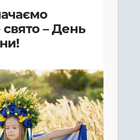
начаємо
свято – День
ни!