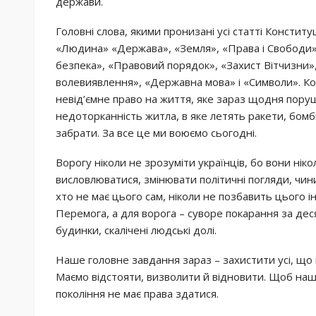
держави.
Головні слова, якими пронизані усі статті Конституц
«Людина» «Держава», «Земля», «Права і Свободи»,
безпека», «Правовий порядок», «Захист Вітчизни»
волевиявлення», «Державна мова» і «Символи». К
невід’ємне право на життя, яке зараз щодня поруш
недоторканність житла, в яке летять ракети, бомби,
забрати. За все це ми воюємо сьогодні.
Ворогу ніколи не зрозуміти українців, бо вони нікол
висловлюватися, змінювати політичні погляди, чини
хто не має цього сам, ніколи не позбавить цього 
Перемога, а для ворога – суворе покарання за дес
будинки, скалічені людські долі.
Наше головне завдання зараз – захистити усі, що
Маємо відстояти, визволити й відновити. Щоб наш
покоління не має права здатися.