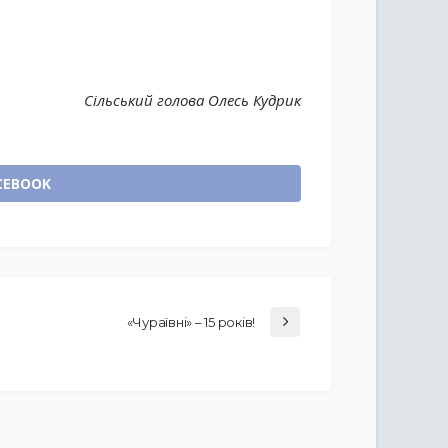
Сільський голова Олесь Кудрик
CEBOOK
«Чураївні» – 15 років!