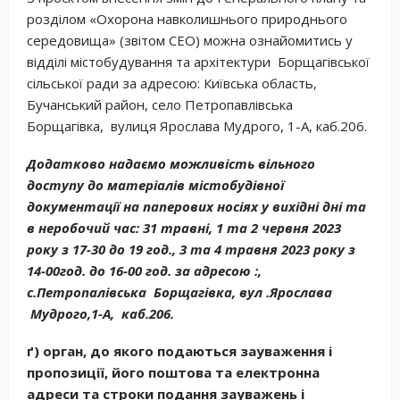
розділом «Охорона навколишнього природнього
середовища» (звітом СЕО) можна ознайомитись у
відділі містобудування та архітектури Борщагівської
сільської ради за адресою: Київська область,
Бучанський район, село Петропавлівська
Борщагівка, вулиця Ярослава Мудрого, 1-А, каб.206.
Додатково надаємо можливість вільного
доступу до матеріалів містобудівної
документації на паперових носіях у вихідні дні та
в неробочий час: 31 травні, 1 та 2 червня 2023
року з 17-30 до 19 год., 3 та 4 травня 2023 року з
14-00год. до 16-00 год. за адресою :,
с.Петропалівська Борщагівка, вул .Ярослава
Мудрого,1-А, каб.206.
ґ)
орган, до якого подаються зауваження і
пропозиції, його поштова та електронна
адреси та строки подання зауважень і