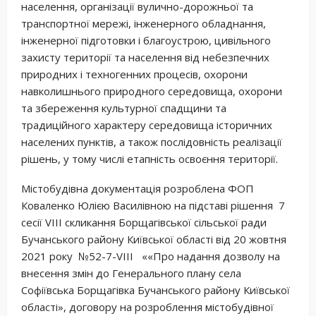
населення, організації вулично-дорожньої та
транспортної мережі, інженерного обладнання,
інженерної підготовки і благоустрою, цивільного
захисту території та населення від небезпечних
природних і техногенних процесів, охорони
навколишнього природного середовища, охорони
та збереження культурної спадщини та
традиційного характеру середовища історичних
населених пунктів, а також послідовність реалізації
рішень, у тому числі етапність освоєння території.
Містобудівна документація розроблена ФОП
Коваленко Юлією Василівною на підставі рішення 7
сесії VIII скликання Борщагівської сільської ради
Бучанського району Київської області від 20 жовтня
2021 року №52-7-VIII ««Про надання дозволу на
внесення змін до Генерального плану села
Софіївська Борщагівка Бучанського району Київської
області», договору на розроблення містобудівної