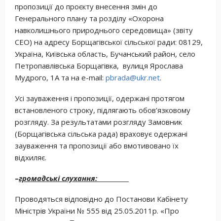
пропозиції до проєкту внесення змін до
Генерального плану та розділу «Охорона
навколишнього природнього середовища» (звіту
СЕО) на адресу Борщагівської сільської ради: 08129,
Україна, Київська область, Бучанський район, село
Петропавлівська Борщагівка, вулиця Ярослава
Мудрого, 1А та на e-mail:
pbrada@ukr.net
.
Усі зауваження і пропозиції, одержані протягом
встановленого строку, підлягають обов’язковому
розгляду. За результатами розгляду Замовник
(Борщагівська сільська рада) враховує одержані
зауваження та пропозиції або вмотивовано їх
відхиляє.
–
громадські слухання:
Проводяться відповідно до Постанови Кабінету
Міністрів України № 555 від 25.05.2011р. «Про