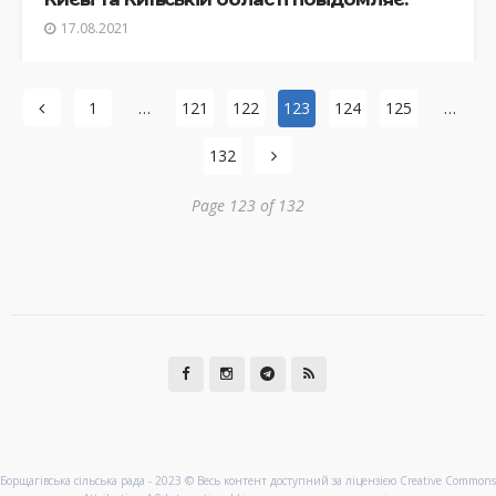
17.08.2021
1
…
121
122
123
124
125
…
132
Page 123 of 132
Борщагівська сільська рада - 2023 © Весь контент доступний за ліцензією Creative Commons