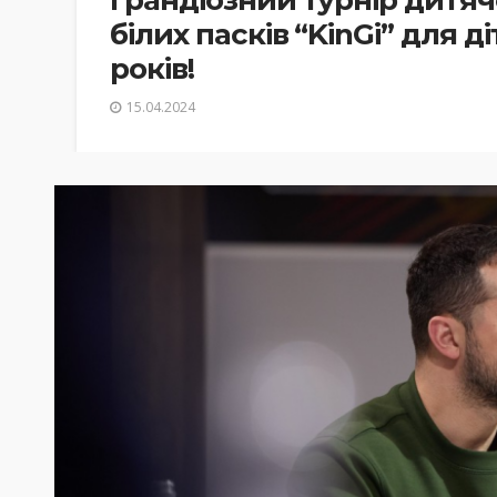
грандіозний турнір дитяч
білих пасків “KinGi” для ді
років!
15.04.2024