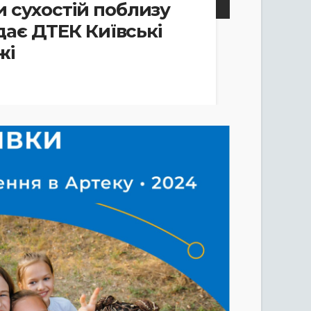
 сухостій поблизу
дає ДТЕК Київські
жі