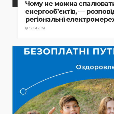
Чому не можна спалювати
енергооб’єктів, — розпові
регіональні електромере
12.04.2024