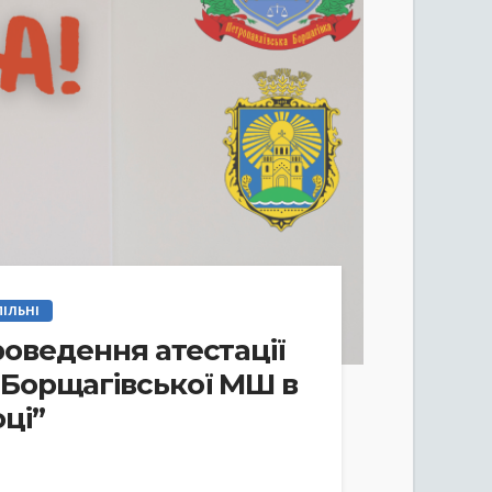
ІЛЬНІ
роведення атестації
 Борщагівської МШ в
ці”