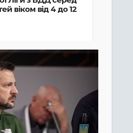
ої Ліги з БДД серед
тей віком від 4 до 12