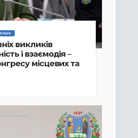
ІЛЬНІ
ніх викликів
сть і взаємодія –
онгресу місцевих та