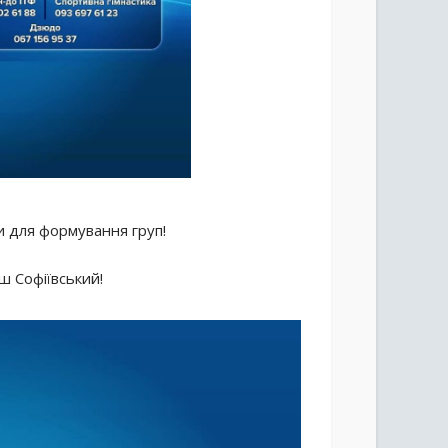
и для формування груп!
ш Софіївський!