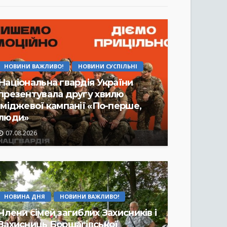
НОВИНИ ВАЖЛИВО!
НОВИНИ СУСПІЛЬНІ
Національна гвардія України
презентувала другу хвилю
іміджевої кампанії «По-перше,
люди»
07.08.2026
НОВИНА ДНЯ
НОВИНИ ВАЖЛИВО!
Члени сімей загиблих Захисників і
Захисниць Борщагівської