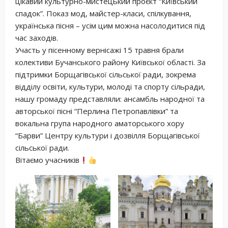
цікавий культурно-мистецький проєкт “Київський
спадок”. Показ мод, майстер-класи, спілкування,
українська пісня – усім цим можна насолодитися під
час заходів.
Участь у пісенному вернісажі 15 травня брали
колективи Бучанського району Київської області. За
підтримки Борщагівської сільської ради, зокрема
відділу освіти, культури, молоді та спорту сільради,
нашу громаду представляли: ансамбль народної та
авторської пісні “Перлина Петропавлівки” та
вокальна група народного аматорського хору
“Барви” Центру культури і дозвілля Борщагівської
сільської ради.
Вітаємо учасників