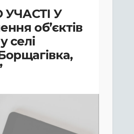
УЧАСТІ У
ення об’єктів
у селі
Борщагівка,
”