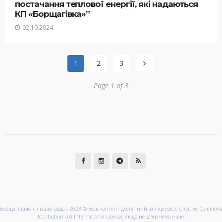
постачання теплової енергії, які надаються
КП «Борщагівка»”
02.10.2024
1
2
3
Page 1 of 3
Борщагівська сільська рада - 2023 © Весь контент доступний за ліцензією Creative Commons
Attribution 4.0 International License, якщо не зазначено інше.