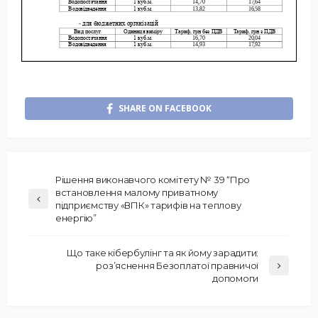
SHARE ON FACEBOOK
Рішення виконавчого комітету № 39 “Про
встановлення малому приватному
підприємству «ВПК» тарифів на теплову
енергію”
Що таке кібербулінг та як йому зарадити:
роз’яснення Безоплатої правничої
допомоги