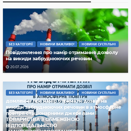
БЕЗ КАТЕГОРІЇ
НОВИНИ ВАЖЛИВО!
НОВИНИ СУСПІЛЬНІ
Повідомлення про намір отримання дозволу
на викиди забруднюючих речовин
20.07.2026
БЕЗ КАТЕГОРІЇ
НОВИНИ ВАЖЛИВО!
НОВИНИ СУСПІЛЬНІ
домлення про намір отримати дозвіл на
викиди забруднюючих речовин в атмосферне
повітря стаціонарними джерелами
ТОВАРИСТВА З ОБМЕЖЕНОЮ
ВІДПОВІДАЛЬНІСТЮ