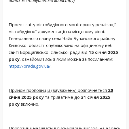
даних містобудівного кадастру).
Проект звіту містобудівного моніторингу реалізації
містобудівної документації на місцевому рівні:
Генерального плану села Чайк Бучанського району
Київської області опубліковано на офіційному веб-
сайті Борщагівської сільської ради від
15 січня 2025
року
, ознайомитись з яким можна за посиланням:
https://brada.gov.ua/
.
Прийом пропозицій (зауважень) розпочнеться
20
січня 2025 року
та триватиме до
31 січня 2025
року
включно
.
Пропозиції надавати в письмовому вигляді на адресу