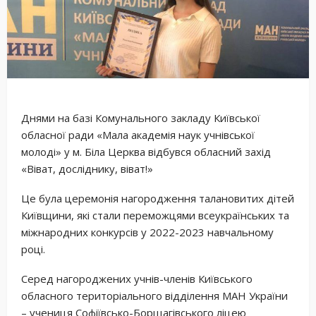
Днями на базі Комунального закладу Київської
обласної ради «Мала академія наук учнівської
молоді» у м. Біла Церква відбувся обласний захід
«Віват, досліднику, віват!»
Це була церемонія нагородження талановитих дітей
Київщини, які стали переможцями всеукраїнських та
міжнародних конкурсів у 2022-2023 навчальному
році.
Серед нагороджених учнів-членів Київського
обласного територіального відділення МАН України
– учениця Софіївсько-Борщагівського ліцею