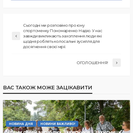
Сьогодні ми розповімо про юну
спортсменку Пономаренко Надію. У нас
завжди викликають захоплення люди які
щодня роблять колосальні зусилля для
досягнення своєї мрії.
ОГОЛОШЕННЯ!
ВАС ТАКОЖ МОЖЕ ЗАЦІКАВИТИ
НОВИНА ДНЯ
НОВИНИ ВАЖЛИВО!
Члени сімей загиблих Захисників і Захисниць