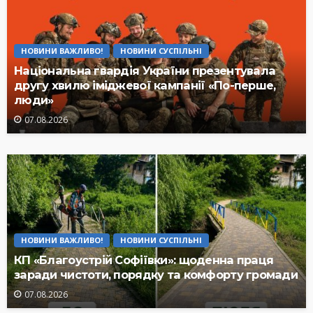
НОВИНИ ВАЖЛИВО!
НОВИНИ СУСПІЛЬНІ
Національна гвардія України презентувала
другу хвилю іміджевої кампанії «По-перше,
люди»
07.08.2026
НОВИНИ ВАЖЛИВО!
НОВИНИ СУСПІЛЬНІ
КП «Благоустрій Софіївки»: щоденна праця
заради чистоти, порядку та комфорту громади
07.08.2026