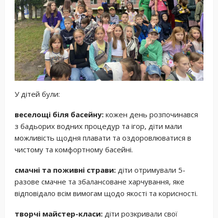
У дітей були:
веселощі біля басейну:
кожен день розпочинався
з бадьорих водних процедур та ігор, діти мали
можливість щодня плавати та оздоровлюватися в
чистому та комфортному басейні.
смачні та поживні страви:
діти отримували 5-
разове смачне та збалансоване харчування, яке
відповідало всім вимогам щодо якості та корисності.
творчі майстер-класи:
діти розкривали свої