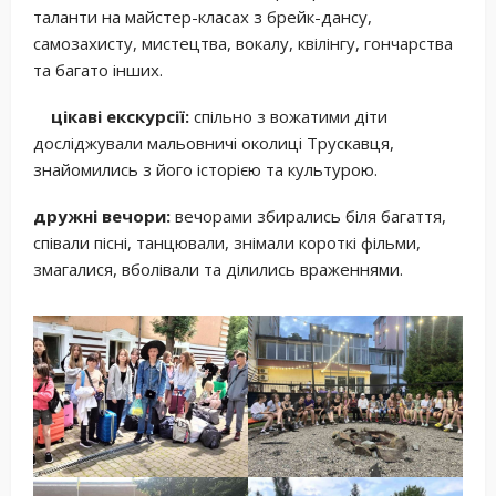
таланти на майстер-класах з брейк-дансу,
самозахисту, мистецтва, вокалу, квілінгу, гончарства
та багато інших.
цікаві екскурсії:
спільно з вожатими діти
досліджували мальовничі околиці Трускавця,
знайомились з його історією та культурою.
дружні вечори:
вечорами збирались біля багаття,
співали пісні, танцювали, знімали короткі фільми,
змагалися, вболівали та ділились враженнями.