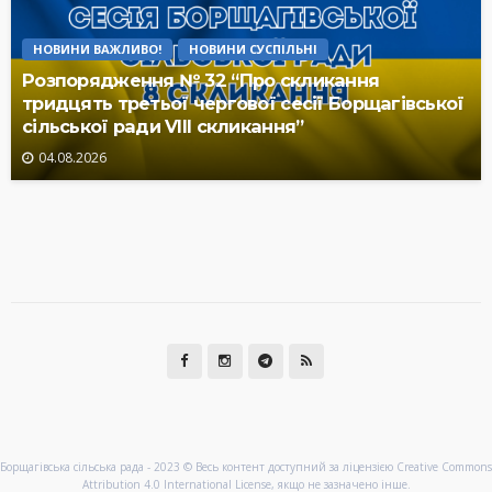
НОВИНИ ВАЖЛИВО!
НОВИНИ СУСПІЛЬНІ
Розпорядження № 32 “Про скликання
тридцять третьої чергової сесії Борщагівської
сільської ради VIII скликання”
04.08.2026
Борщагівська сільська рада - 2023 © Весь контент доступний за ліцензією Creative Commons
Attribution 4.0 International License, якщо не зазначено інше.