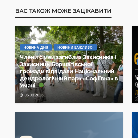
ВАС ТАКОЖ МОЖЕ ЗАЦІКАВИТИ
НОВИНА ДНЯ
НОВИНИ ВАЖЛИВО!
Члени сімей загиблих Захисників і
Захисниць Борщагівської
громади відвідали Національний
дендрологічний парк «Софіївка» в
Умані.
06.08.2026