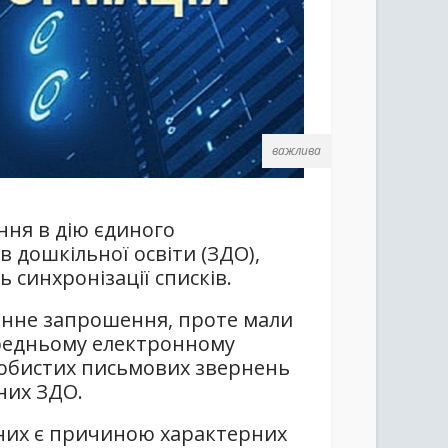
важлива
ння в дію єдиного
в дошкільної освіти (ЗДО),
 синхронізації списків.
ронне запрошення, проте мали
редньому електронному
особистих письмових звернень
них ЗДО.
них є причиною характерних