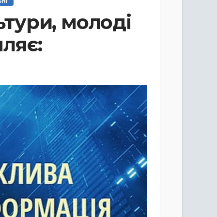
ЬНІ
льтури, молоді
ляє: