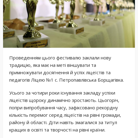
Проведенням цього фестивалю заклали нову
традицію, яка має на меті віншувати та
примножувати досягнення й успіх ліцеїстів та
педагогів Ліцею №1 с. Петропавлівська Борщагівка.
Усього за чотири роки існування закладу успіхи
ліцеїстів щороку динамічно зростають. Цьогоріч,
попри випробування часу, зафіксовано рекордну
кількість перемог серед ліцеїстів на рівні громади,
району й області. Діти навіть змагалися за титул
кращих в освіті та творчості на рівні країни.