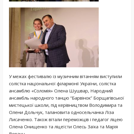
У межах фестивалю із музичним вітанням виступили
солістка національної філармонії України, солістка
ансамблю «Соломія» Олена Шушвар, Народний
ансамбль народного танцю “Барвінок” Борщагівської
мистецької школи, під керівництвом Володимира та
Олени Дольчук, талановита односельчанка Ліза
Лисаченко. Також вітали переможців і педагог ліцею
Олена Онищенко та ліцеїсти Олесь Заїка та Марія
Верзун.