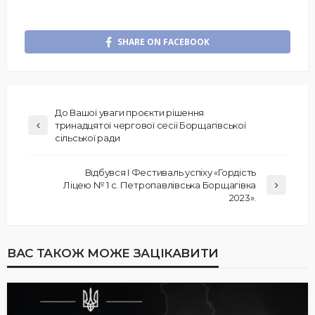
SHARE ON FACEBOOK
До Вашої уваги проєкти рішення
тринадцятої чергової сесії Борщагівської
сільської ради
Відбувся I Фестиваль успіху «Гордість
Ліцею № 1 с. Петропавлівська Борщагівка
2023».
ВАС ТАКОЖ МОЖЕ ЗАЦІКАВИТИ