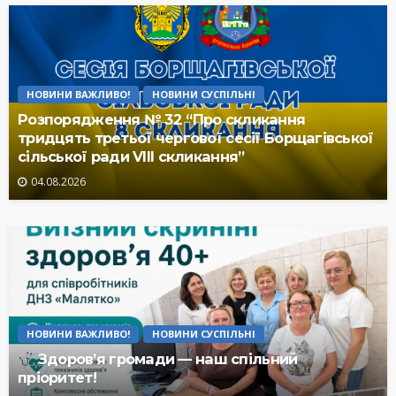
НОВИНИ ВАЖЛИВО!
НОВИНИ СУСПІЛЬНІ
Розпорядження № 32 “Про скликання
тридцять третьої чергової сесії Борщагівської
сільської ради VIII скликання”
04.08.2026
НОВИНИ ВАЖЛИВО!
НОВИНИ СУСПІЛЬНІ
Здоров’я громади — наш спільний
пріоритет!