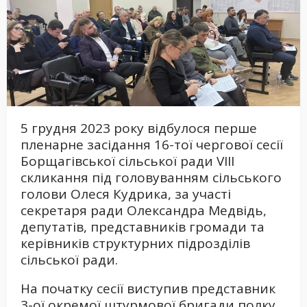
5 грудня 2023 року відбулося перше
пленарне засідання 16-тої чергової сесії
Борщагівської сільської ради VIII
скликання під головуванням сільського
голови Олеся Кудрика, за участі
секретаря ради Олександра Медвідь,
депутатів, представників громади та
керівників структурних підрозділів
сільської ради.
На початку сесії виступив представник
3-ої окремої штурмової бригади полку