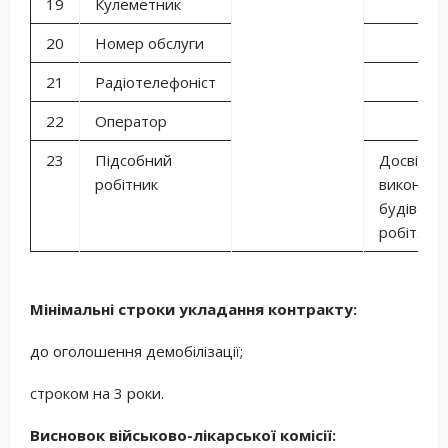
19
Кулеметник
20
Номер обслуги
21
Радіотелефоніст
22
Оператор
23
Підсобний
Досвід
робітник
виконанн
будівель
робіт.
Мінімальні строки укладання контракту:
до оголошення демобілізації;
строком на 3 роки.
Висновок військово-лікарської комісії: