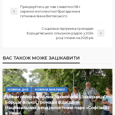
Приєднуйтесь до лав славетної 58-ї
окремої мотопіхотної бригади імені
гетьмана Івана Виговського
Соціальна підтримка громадян
Борщагівською сільською радою у 2024
році і плани на 2025 рік
ВАС ТАКОЖ МОЖЕ ЗАЦІКАВИТИ
НОВИНА ДНЯ
НОВИНИ ВАЖЛИВО!
Члени сімей загиблих Захисників і Захисниць
Борщагівської громади відвідали
Національний дендрологічний парк «Софіївка»
в Умані.