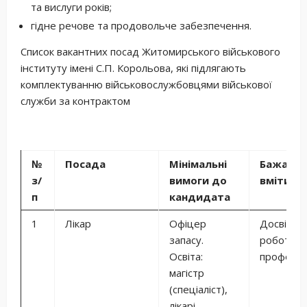
та вислуги років;
гідне речове та продовольче забезпечення.
Список вакантних посад Житомирського військового
інституту імені С.П. Корольова, які підлягають
комплектуванню військовослужбовцями військової
служби за контрактом
№
Посада
Мі
н
і
мальн
і
Бажано
з/
вимоги до
вміти
п
кандидата
1
Лікар
Офіцер
Досвід
запасу.
роботи з
Освіта:
професіє
магістр
(спеціаліст),
лікарі