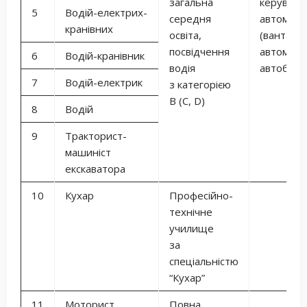
загальна
керуванн
5
Водій-електрих-
середня
автомобі
кранівних
освіта,
(вантажн
посвідчення
автомобі
6
Водій-кранівник
водія
автобусо
7
Водій-електрик
з категорією
B (C, D)
8
Водій
9
Тракторист-
машиніст
екскаватора
10
Кухар
Професійно-
технічне
училище
за
спеціальністю
“Кухар”
11
Моторист
Повна