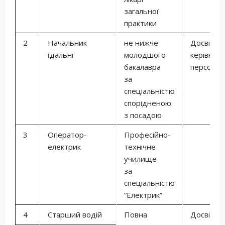
загальної
практики
2
Начальник
не нижче
Досвід
їдальні
молодшого
керівниц
бакалавра
персонал
за
спеціальністю
спорідненою
з посадою
3
Оператор-
Професійно-
електрик
технічне
училище
за
спеціальністю
“Електрик”
4
Старший водій
Повна
Досвід