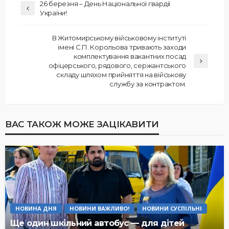
26 березня – День Національної гвардії
України!
В Житомирському військовому інституті
імені С.П. Корольова тривають заходи
комплектування вакантних посад
офіцерського, рядового, сержантського
складу шляхом прийняття на військову
службу за контрактом.
ВАС ТАКОЖ МОЖЕ ЗАЦІКАВИТИ
НОВИНА ДНЯ
НОВИНИ ВАЖЛИВО!
НОВИНИ СУСПІЛЬНІ
Ще один шкільний автобус — для дітей