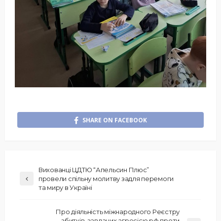
SHARE ON FACEBOOK
Вихованці ЦДТЮ “Апельсин Плюс”
провели спільну молитву задля перемоги
та миру в Україні
Про діяльність міжнародного Реєстру
збитків, завданих агресією рф проти