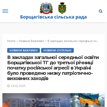
Home
Новини Важливо!
В закладах загальної середньої освіти Борщагівської ТГ до третьої річниці початку російської агресії в Україні було проведено низку патріотично-виховних заходів
НОВИНИ ВАЖЛИВО!
НОВИНИ СУСПІЛЬНІ
В закладах загальної середньої освіти
Борщагівської ТГ до третьої річниці
початку російської агресії в Україні
було проведено низку патріотично-
виховних заходів
24.02.2025