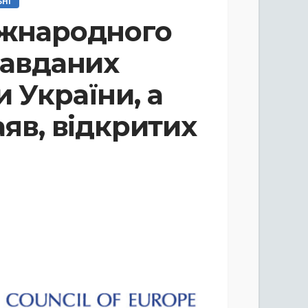
ЬНІ
іжнародного
завданих
 України, а
аяв, відкритих