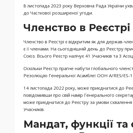
8 листопада 2023 року Верховна Рада України ух
до Часткової розширеної угоди.
Членство в Реєстрі
Членство в Реєстрі є відкритим як для держав-член
є її членами. На сьогоднішній день до Реєстру п
Союз. Всього Реєстр налічує 41 Учасників та 3 Асо
Оскільки Реєстр прагне набути глобального членст
Резолюцію Генеральної Асамблеї ООН A/RES/ES-11
14 листопада 2022 року, може приєднатися до Реє
повідомивши про свій намір Генерального секрета
може приєднатися до Реєстру за умови схвалення
Учасників.
Мандат, функції та