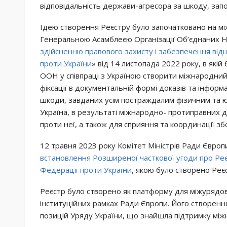
відповідальність держави-агресора за шкоду, запо
Ідею створення Реєстру було започатковано на мі
Генеральною Асамблеєю Організації Об’єднаних Н
здійсненню правового захисту і забезпечення відш
проти України
» від 14 листопада 2022 року, в як
ООН у співпраці з Україною створити міжнародний 
фіксації в документальній формі доказів та інформ
шкоди, завданих усім постраждалим фізичним та 
Україна, в результаті міжнародно- протиправних ді
проти неї, а також для сприяння та координації зб
12 травня 2023 року Комітет Міністрів Ради Євро
встановлення Розширеної часткової угоди про Реєс
Федерації проти України
, якою було створено Реє
Реєстр було створено як платформу для міжурядово
інституційних рамках Ради Європи. Його створенн
позицій Уряду України, що знайшла підтримку між