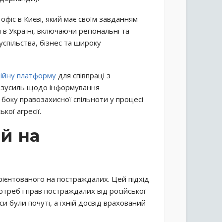
офіс в Києві, який має своїм завданням
 в Україні, включаючи регіональні та
успільства, бізнес та широку
ійну платформу
для співпраці з
ї зусиль щодо інформування
 боку правозахисної спільноти у процесі
кої агресії.
ий на
рієнтованого на постраждалих. Цей підхід
треб і прав постраждалих від російської
си були почуті, а їхній досвід врахований