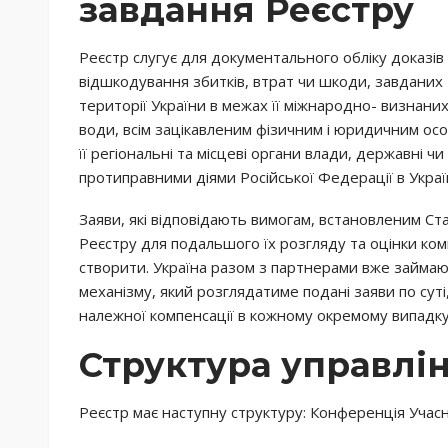
завдання Реєстру
Реєстр слугує для документального обліку доказів
відшкодування збитків, втрат чи шкоди, завданих 
території України в межах її міжнародно- визнаних
води, всім зацікавленим фізичним і юридичним осо
її регіональні та місцеві органи влади, державні ч
протиправними діями Російської Федерації в Україн
Заяви, які відповідають вимогам, встановленим Ст
Реєстру для подальшого їх розгляду та оцінки ко
створити. Україна разом з партнерами вже займа
механізму, який розглядатиме подані заяви по суті
належної компенсації в кожному окремому випадку
Структура управлі
Реєстр має наступну структуру: Конференція Учасн