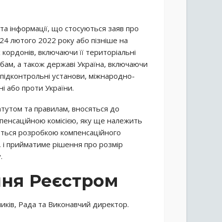
 та інформації, що стосуються заяв про
24 лютого 2022 року або пізніше на
 кордонів, включаючи її територіальні
бам, а також державі Україна, включаючи
и підконтрольні установи, міжнародно-
і або проти України.
атутом та правилам, вносяться до
мпенсаційною комісією, яку ще належить
ються розробкою компенсаційного
, і прийматиме рішення про розмір
.
ння Реєстром
иків, Рада та Виконавчий директор.