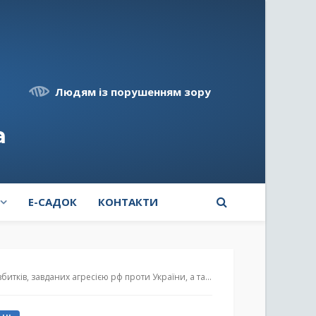
Людям із порушенням зору
а
E-САДОК
КОНТАКТИ
гресією рф проти України, а також категорії заяв, відкритих до подачі