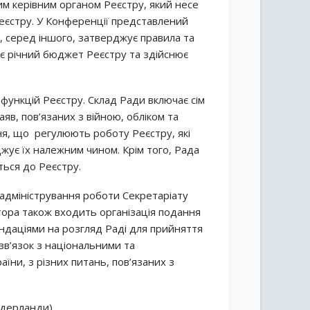
м керівним органом Реєстру, який несе
Реєстру. У Конференції представлений
, серед іншого, затверджує правила та
є річний бюджет Реєстру та здійснює
 функцій Реєстру. Склад Ради включає сім
аяв, пов’язаних з війною, обліком та
ня, що регулюють роботу Реєстру, які
ує їх належним чином. Крім того, Рада
ться до Реєстру.
адміністрування роботи Секретаріату
ора також входить організація подання
ендаціями на розгляд Раді для прийняття
зв’язок з національними та
їни, з різних питань, пов’язаних з
ідерланди).