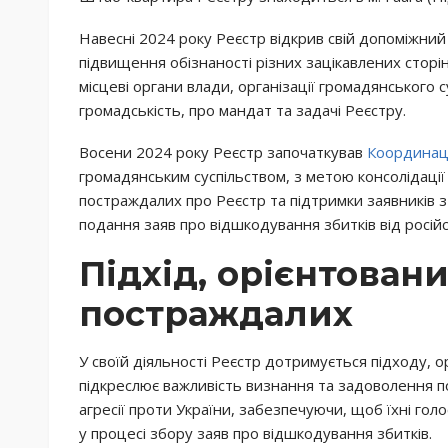
Навесні 2024 року Реєстр відкрив свій допоміжний 
підвищення обізнаності різних зацікавлених сторін
місцеві органи влади, організації громадянського с
громадськість, про мандат та задачі Реєстру.
Восени 2024 року Реєстр започаткував
Координац
громадянським суспільством, з метою консолідаці
постраждалих про Реєстр та підтримки заявників з
подання заяв про відшкодування збитків від російсь
Підхід, орієнтован
постраждалих
У своїй діяльності Реєстр дотримується підходу, о
підкреслює важливість визнання та задоволення по
агресії проти України, забезпечуючи, щоб їхні голо
у процесі збору заяв про відшкодування збитків.