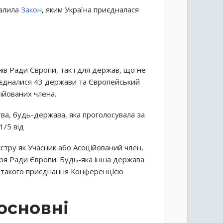
валила
Закон
, яким Україна приєдналася
ів Ради Європи, так і для держав, що не
риєдналися 43 держави та Європейський
ційованих члена.
ва, будь-держава, яка проголосувала за
/5 від
стру як Учасник або Асоційований член,
ря Ради Європи. Будь-яка інша держава
 такого приєднання Конференцією
 основні