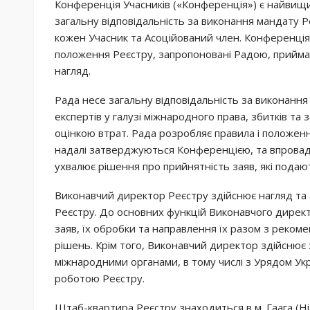
Конференція Учасників («Конференція») є найвищи
загальну відповідальність за виконання мандату 
кожен Учасник та Асоційований член. Конференція
положення Реєстру, запропоновані Радою, прийма
нагляд.
Рада несе загальну відповідальність за виконання
експертів у галузі міжнародного права, збитків та з
оцінкою втрат. Рада розробляє правила і положен
надалі затверджуються Конференцією, та впровадж
ухвалює рішення про прийнятність заяв, які подаю
Виконавчий директор Реєстру здійснює нагляд та 
Реєстру. До основних функцій Виконавчого директ
заяв, їх обробки та направлення їх разом з реком
рішень. Крім того, Виконавчий директор здійснює 
міжнародними органами, в тому числі з Урядом Укра
роботою Реєстру.
Штаб-квартира Реєстру знаходиться в м. Гаага (Н