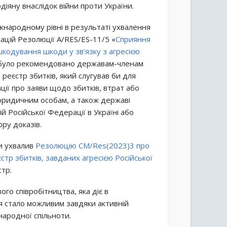
діяну внаслідок війни проти України.
жнародному рівні в результаті ухвалення
ацій Резолюції A/RES/ES-11/5 «
Сприяння
кодування шкоди у зв’язку з агресією
ій було рекомендовано державам-членам
реєстр збитків, який слугував би для
ації про заяви щодо збитків, втрат або
юридичним особам, а також державі
й Російської Федерації в Україні або
ору доказів.
пи ухвалив
Резолюцію CM/Res(2023)3 про
тр збитків, завданих агресією Російської
стр.
го співробітництва, яка діє в
я стало можливим завдяки активній
народної спільноти.