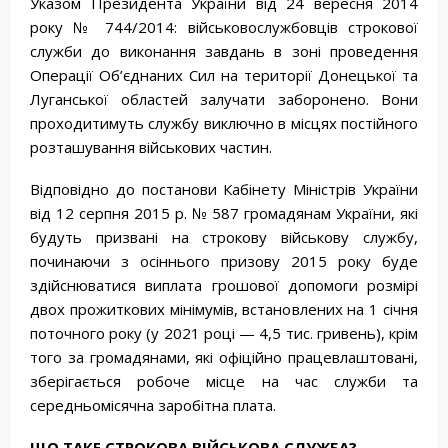
Указом Президента України від 24 вересня 2014
року № 744/2014: військовослужбовців строкової
служби до виконання завдань в зоні проведення
Операції Об’єднаних Сил на території Донецької та
Луганської областей залучати заборонено. Вони
проходитимуть службу виключно в місцях постійного
розташування військових частин.
Відповідно до постанови Кабінету Міністрів України
від 12 серпня 2015 р. № 587 громадянам України, які
будуть призвані на строкову військову службу,
починаючи з осіннього призову 2015 року буде
здійснюватися виплата грошової допомоги розмірі
двох прожиткових мінімумів, встановлених на 1 січня
поточного року (у 2021 році — 4,5 тис. гривень), крім
того за громадянами, які офіційно працевлаштовані,
зберігається робоче місце на час служби та
середньомісячна заробітна плата.
ЩО
ТАКЕ
СТРОКОВА
ВІЙСЬКОВА
СЛУЖБА
?