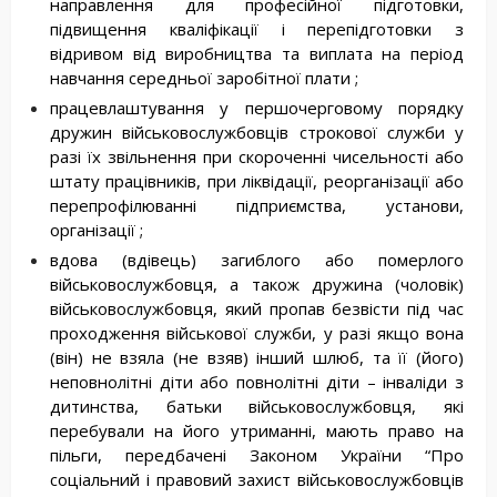
направлення для професійної підготовки,
підвищення кваліфікації і перепідготовки з
відривом від виробництва та виплата на період
навчання середньої заробітної плати ;
працевлаштування у першочерговому порядку
дружин військовослужбовців строкової служби у
разі їх звільнення при скороченні чисельності або
штату працівників, при ліквідації, реорганізації або
перепрофілюванні підприємства, установи,
організації ;
вдова (вдівець) загиблого або померлого
військовослужбовця, а також дружина (чоловік)
військовослужбовця, який пропав безвісти під час
проходження військової служби, у разі якщо вона
(він) не взяла (не взяв) інший шлюб, та її (його)
неповнолітні діти або повнолітні діти – інваліди з
дитинства, батьки військовослужбовця, які
перебували на його утриманні, мають право на
пільги, передбачені Законом України “Про
соціальний і правовий захист військовослужбовців