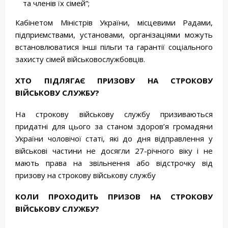
та членів їх сімей”;
Кабінетом Міністрів України, місцевими Радами,
підприємствами, установами, організаціями можуть
встановлюватися інші пільги та гарантії соціального
захисту сімей військовослужбовців.
ХТО
ПІДЛЯГАЄ
ПРИЗОВУ
НА
СТРОКОВУ
ВІЙСЬКОВУ
СЛУЖБУ
?
На строкову військову службу призиваються
придатні для цього за станом здоров’я громадяни
України чоловічої статі, які до дня відправлення у
військові частини не досягли 27-річного віку і не
мають права на звільнення або відстрочку від
призову на строкову військову службу
КОЛИ
ПРОХОДИТЬ
ПРИЗОВ
НА
СТРОКОВУ
ВІЙСЬКОВУ
СЛУЖБУ
?