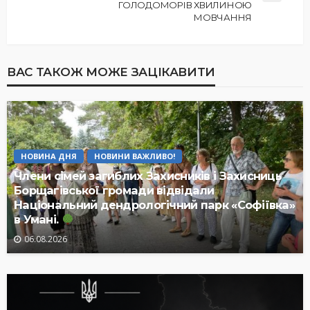
ГОЛОДОМОРІВ ХВИЛИНОЮ
МОВЧАННЯ
ВАС ТАКОЖ МОЖЕ ЗАЦІКАВИТИ
НОВИНА ДНЯ
НОВИНИ ВАЖЛИВО!
Члени сімей загиблих Захисників і Захисниць
Борщагівської громади відвідали
Національний дендрологічний парк «Софіївка»
в Умані.
06.08.2026