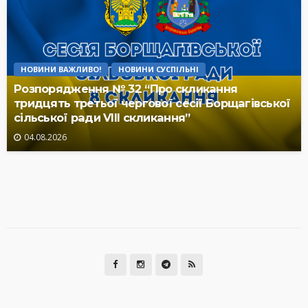
НОВИНИ ВАЖЛИВО!
НОВИНИ СУСПІЛЬНІ
Розпорядження № 32 “Про скликання
тридцять третьої чергової сесії Борщагівської
сільської ради VIII скликання”
04.08.2026