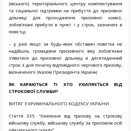
(міського) територіального центру комплектування
та соціальної підтримки на прибуття до призовної
дільниці для проходження призовної комісії,
зобов’язані прибути в пункт і у строк, зазначені в
повістці;
– у разі якщо за будь-яких обставин повістка не
надійшла, громадяни призовного віку зобов’язані
з’явитися до призовної дільниці в десятиденний
строк з дня початку відповідного чергового призову,
визначеного Указом Президента України;
ЯК
КАРАЮТЬСЯ
ТІ
ХТО
УХИЛЯЄТЬСЯ
ВІД
СТРОКОВОЇ
СЛУЖБИ
?
ВИТЯГ З КРИМІНАЛЬНОГО КОДЕКСУ УКРАЇНИ
Стаття 335. “Ухилення від призову на строкову
військову службу, військову службу за призовом осіб
офіцерського складу”