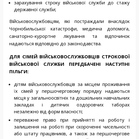
зарахування строку військової служби до стажу
державної служби;
Військовослужбовцям, які постраждали внаслідок
Чорнобильської катастрофи, медична допомога,
санаторно-курортне лікування та відпочинок
надаються відповідно до законодавства.
ДЛЯ
СІМЕЙ
ВІЙСЬКОВОСЛУЖБОВЦІВ
СТРОКОВОЇ
ВІЙСЬКОВОЇ
СЛУЖБИ
ПЕРЕДБАЧЕНІ
НАСТУПНІ
ПІЛЬГИ
:
дітям військовослужбовців за місцем проживання
їх сімей у першочерговому порядку надаються
місця у загальноосвітніх та дошкільних навчальних
закладах і дитячих оздоровчих таборах
незалежно від форм власності;
переважне право при прийнятті на роботу і
залишення на роботі при скороченні чисельності
або штату працівників, а також за першочергове