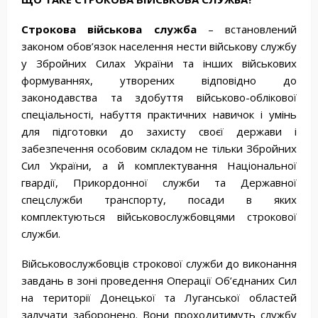
Строкова
військова
служба
– встановлений
законом обов’язок населення нести військову службу
у Збройних Силах України та інших військових
формуваннях, утворених відповідно до
законодавства та здобуття військово-облікової
спеціальності, набуття практичних навичок і умінь
для підготовки до захисту своєї держави і
забезпечення особовим складом не тільки Збройних
Сил України, а й комплектування Національної
гвардії, Прикордонної служби та Державної
спецслужби транспорту, посади в яких
комплектуються військовослужбовцями строкової
служби.
Військовослужбовців строкової служби до виконання
завдань в зоні проведення Операції Об’єднаних Сил
на території Донецької та Луганської областей
залучати заборонено. Вони проходитимуть службу