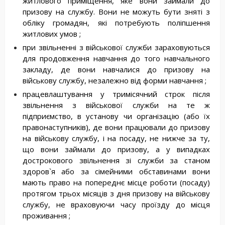
житлового приміщення, яке вони займали до
призову на службу. Вони не можуть бути зняті з
обліку громадян, які потребують поліпшення
житлових умов ;
при звільненні з військової служби зараховуються
для продовження навчання до того навчального
закладу, де вони навчалися до призову на
військову службу, незалежно від форми навчання ;
працевлаштування у тримісячний строк після
звільнення з військової служби на те ж
підприємство, в установу чи організацію (або їх
правонаступників), де вони працювали до призову
на військову службу, і на посаду, не нижче за ту,
що вони займали до призову, а у випадках
дострокового звільнення зі служби за станом
здоров`я або за сімейними обставинами вони
мають право на попереднє місце роботи (посаду)
протягом трьох місяців з дня призову на військову
службу, не враховуючи часу проїзду до місця
проживання ;