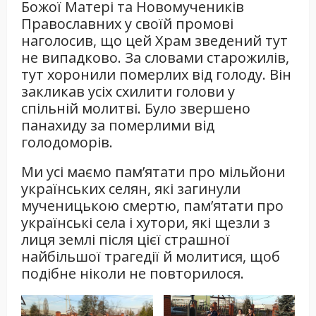
Божої Матері та Новомучеників
Православних у своїй промові
наголосив, що цей Храм зведений тут
не випадково. За словами старожилів,
тут хоронили померлих від голоду. Він
закликав усіх схилити голови у
спільній молитві. Було звершено
панахиду за померлими від
голодоморів.
Ми усі маємо пам’ятати про мільйони
українських селян, які загинули
мученицькою смертю, пам’ятати про
українські села і хутори, які щезли з
лиця землі після цієї страшної
найбільшої трагедії й молитися, щоб
подібне ніколи не повторилося.