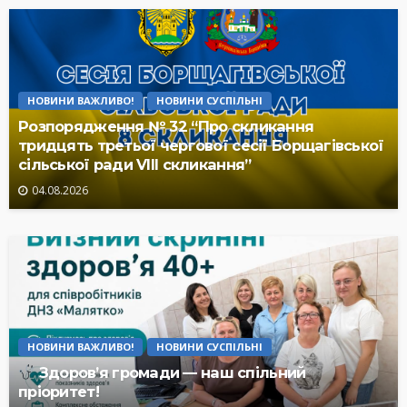
НОВИНИ ВАЖЛИВО!
НОВИНИ СУСПІЛЬНІ
Розпорядження № 32 “Про скликання
тридцять третьої чергової сесії Борщагівської
сільської ради VIII скликання”
04.08.2026
НОВИНИ ВАЖЛИВО!
НОВИНИ СУСПІЛЬНІ
Здоров’я громади — наш спільний
пріоритет!