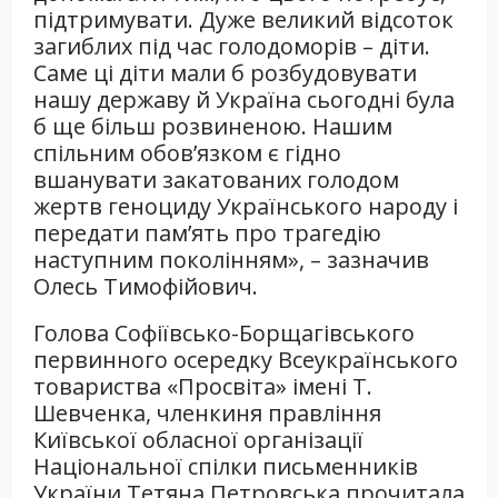
підтримувати. Дуже великий відсоток
загиблих під час голодоморів – діти.
Саме ці діти мали б розбудовувати
нашу державу й Україна сьогодні була
б ще більш розвиненою. Нашим
спільним обов’язком є гідно
вшанувати закатованих голодом
жертв геноциду Українського народу і
передати пам’ять про трагедію
наступним поколінням», – зазначив
Олесь Тимофійович.
Голова Софіївсько-Борщагівського
первинного осередку Всеукраїнського
товариства «Просвіта» імені Т.
Шевченка, членкиня правління
Київської обласної організації
Національної спілки письменників
України Тетяна Петровська прочитала