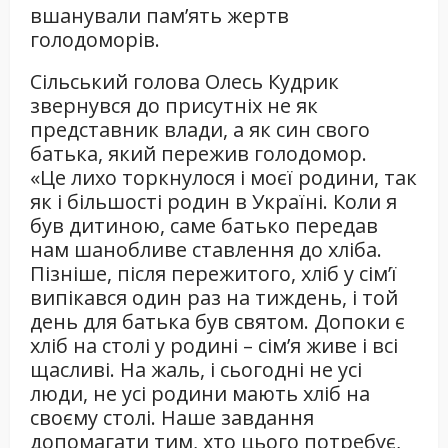
вшанували пам’ять жертв
голодоморів.
Сільський голова Олесь Кудрик
звернувся до присутніх не як
представник влади, а як син свого
батька, який пережив голодомор.
«Це лихо торкнулося і моєї родини, так
як і більшості родин в Україні. Коли я
був дитиною, саме батько передав
нам шанобливе ставлення до хліба.
Пізніше, після пережитого, хліб у сім’ї
випікався один раз на тиждень, і той
день для батька був святом. Допоки є
хліб на столі у родині – сім’я живе і всі
щасливі. На жаль, і сьогодні не усі
люди, не усі родини мають хліб на
своєму столі. Наше завдання
допомагати тим, хто цього потребує,